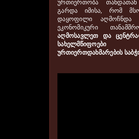
ურთიერთობა
თანდათან
გარდა
იმისა
,
რომ
მს
დაყოფილი
აღმოჩნდა
ეკონომიკური
თანამშრ
აღმოსავლეთ
და
ცენტრ
სახელმწიფოე
ურთიერთდახმარების
საბჭ