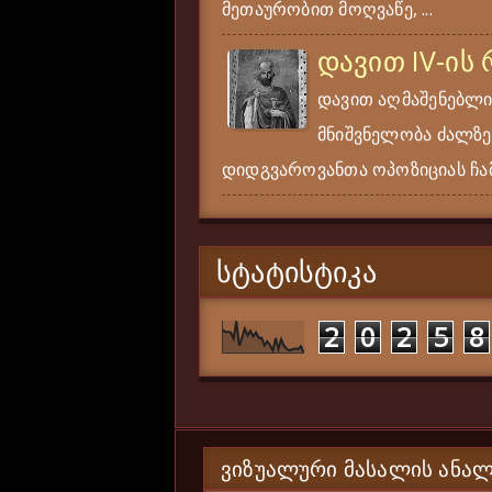
მეთაურობით მოღვაწე, ...
დავით IV-ის
დავით აღმაშენებლი
მნიშვნელობა ძალზე
დიდგვაროვანთა ოპოზიციას ჩამ
ᲡᲢᲐᲢᲘᲡᲢᲘᲙᲐ
2
0
2
5
8
ᲕᲘᲖᲣᲐᲚᲣᲠᲘ ᲛᲐᲡᲐᲚᲘᲡ ᲐᲜᲐᲚ