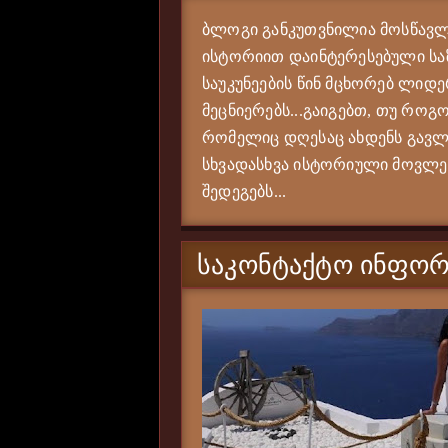
ბლოგი განკუთვნილია მოსწავლე
ისტორიით დაინტერესებული საზ
საუკუნეების წინ მცხორებ ლიდე
მეცნიერებს...გაიგებთ, თუ როგო
რომელიც დღესაც ახდენს გავლე
სხვადასხვა ისტორიული მოვლენი
შედეგებს...
ᲡᲐᲙᲝᲜᲢᲐᲥᲢᲝ ᲘᲜᲤᲝᲠ