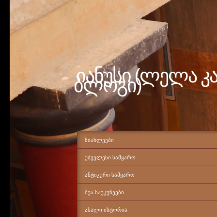
იანუსი (ლელა კ
ბლოგი)
ᲡᲘᲐᲮᲚᲔᲔᲑᲘ
ᲣᲫᲕᲔᲚᲔᲡᲘ ᲡᲐᲛᲧᲐᲠᲝ
ᲐᲜᲢᲘᲙᲣᲠᲘ ᲡᲐᲛᲧᲐᲠᲝ
ᲨᲣᲐ ᲡᲐᲣᲙᲣᲜᲔᲔᲑᲘ
ᲐᲮᲐᲚᲘ ᲘᲡᲢᲝᲠᲘᲐ