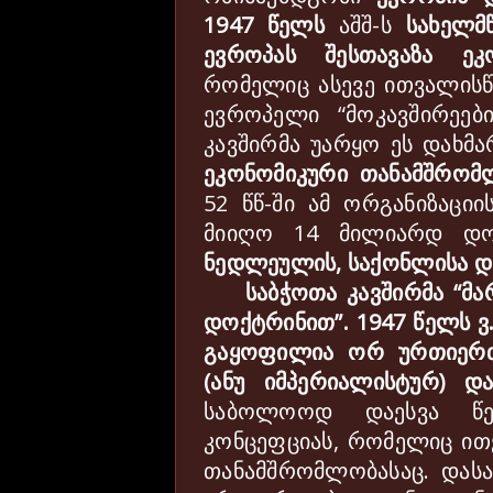
1947
წელს
აშშ
-
ს
სახელმ
ევროპას
შესთავაზა
ეკ
რომელიც
ასევე
ითვალისწ
ევროპელი
“
მოკავშირეებ
კავშირმა
უარყო
ეს
დახმა
ეკონომიკური
თანამშრომ
52
წწ
-
ში
ამ
ორგანიზაციი
მიიღო
14
მილიარდ
დ
ნედლეულის
,
საქონლისა
დ
საბჭოთა
კავშირმა
“
მა
დოქტრინით
”.
1947
წელს
ვ
გაყოფილია
ორ
ურთიერ
(
ანუ
იმპერიალისტურ
)
დ
საბოლოოდ
დაესვა
წ
კონცეფციას
,
რომელიც
ით
თანამშრომლობასაც
.
დას