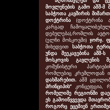
აღმოსავლეთ
და
ც
მოვლენების
გამო
აშშ
-
მ
საბჭოთა
კავშირის
მიმართ
დოქტრინა
(
დოქტრინა
კარგად
ჩამოყალიბებულ
დებულება
),
რომლის
ავტო
(
ელჩი
მოსკოვში
)
ჯორჯ
.
მიხედვით
საბჭოთა
ტერი
უნდა
შეეკავებინა
აშშ
-
ს
მოსკოვის
გავლენის
შ
კომუნისტური
პარტიები
რომლებიც
კრემლოდან
დახმარებით
.
აშშ
ცდილო
პრინციპის
”
კონცეფცია
,
რომელიმე
რეგიონში
დაე
ეს
გამოიწვვევდა
მთავრო
როგორც
ეცემიენ
ერთიმე