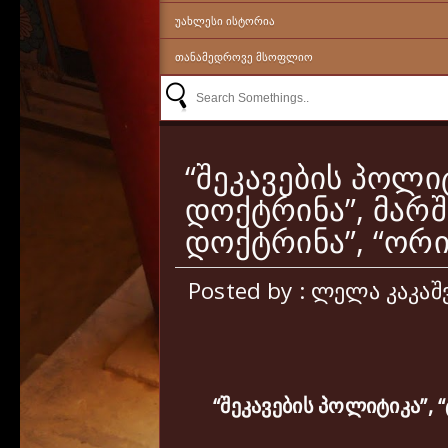
ᲣᲐᲮᲚᲔᲡᲘ ᲘᲡᲢᲝᲠᲘᲐ
ᲗᲐᲜᲐᲛᲔᲓᲠᲝᲕᲔ ᲛᲡᲝᲤᲚᲘᲝ
“შეკავების პოლიტ
დოქტრინა”, მარშ
დოქტრინა”, “ორი
Posted by : ლელა კაკა
“
შეკავების
პოლიტიკა
”, “