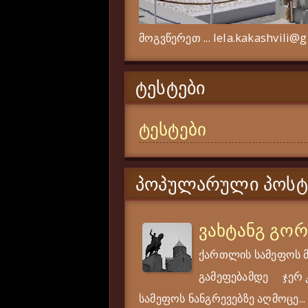
მოგვწერეთ ... lela.kakashvili@
ᲢᲔᲡᲢᲔᲑᲘ
ტესტები
ᲞᲝᲞᲣᲚᲐᲠᲣᲚᲘ ᲞᲝᲡᲢ
ვახტანგ გო
ქართლის სამეფოს 
გამეფებამდე ჯერ კი
სამეფოს ნანგრევებზე აღმოცე...