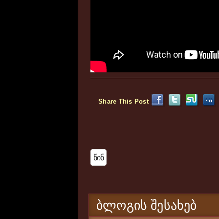
Share This Post
Წინ
ᲑᲚᲝᲒᲘᲡ ᲨᲔᲡᲐᲮᲔᲑ