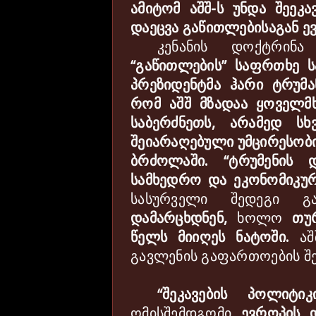
ამიტომ
აშშ
-
ს
უნდა
შეეკა
დაეცვა
გაწითლებისაგან
ე
კენანის
დოქტრინა
“
გაწითლების
”
საფრთხე
ს
პრეზიდენტმა
ჰარი
ტრუმა
რომ
აშშ
მზადაა
ყოველმ
საბერძნეთს
,
არამედ
ს
ხ
შეიარაღებული
უმცირესობ
ბრძოლაში
.
“
ტრუმენის
სამხედრო
და
ეკონომიკუ
სასურველი
შედეგი
გ
დამარცხდნენ
,
ხოლო
თუ
წელს
მიიღეს
ნატოში
.
აშ
გავლენის
გაფართოების
შ
“
შეკავების
პოლიტიკ
ომისშემდგომი
ევროპის