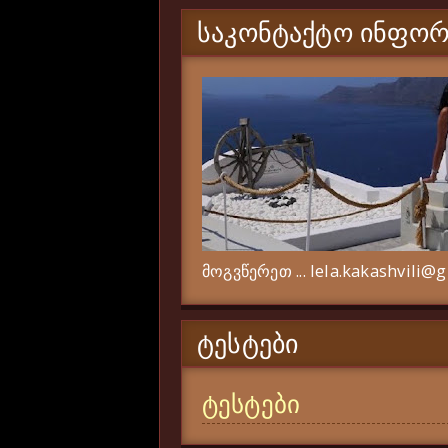
ᲡᲐᲙᲝᲜᲢᲐᲥᲢᲝ ᲘᲜᲤᲝᲠ
მოგვწერეთ ... lela.kakashvili@
ᲢᲔᲡᲢᲔᲑᲘ
ტესტები