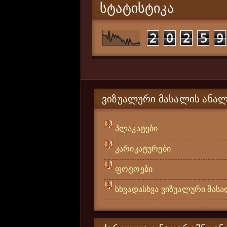
ᲡᲢᲐᲢᲘᲡᲢᲘᲙᲐ
2
0
2
5
9
ᲕᲘᲖᲣᲐᲚᲣᲠᲘ ᲛᲐᲡᲐᲚᲘᲡ ᲐᲜᲐᲚ
პლაკატები
კარიკატურები
ფოტოები
სხვადასხვა ვიზუალური მას