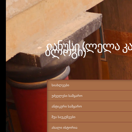
იანუსი (ლელა კ
ბლოგი)
ᲡᲘᲐᲮᲚᲔᲔᲑᲘ
ᲣᲫᲕᲔᲚᲔᲡᲘ ᲡᲐᲛᲧᲐᲠᲝ
ᲐᲜᲢᲘᲙᲣᲠᲘ ᲡᲐᲛᲧᲐᲠᲝ
ᲨᲣᲐ ᲡᲐᲣᲙᲣᲜᲔᲔᲑᲘ
ᲐᲮᲐᲚᲘ ᲘᲡᲢᲝᲠᲘᲐ