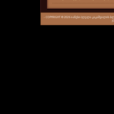
- COPYRIGHT ©
2026
ᲘᲐᲜᲣᲡᲘ (ᲚᲔᲚᲐ ᲙᲐᲙᲐᲨᲕᲘᲚᲘᲡ Ბ
J