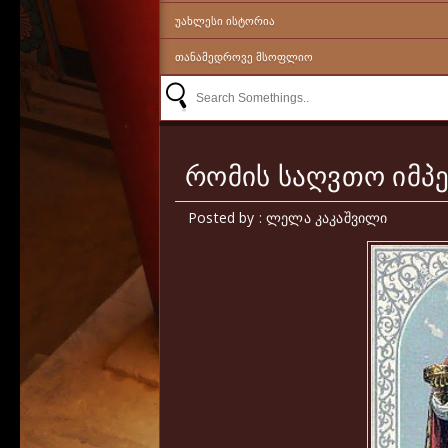
ᲣᲐᲮᲚᲔᲡᲘ ᲘᲡᲢᲝᲠᲘᲐ
ᲗᲐᲜᲐᲛᲔᲓᲠᲝᲕᲔ ᲛᲡᲝᲤᲚᲘᲝ
რომის საღვთო იმპ
Posted by : ლელა კაკაშვილი