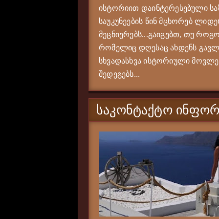
ისტორიით დაინტერესებული საზ
საუკუნეების წინ მცხორებ ლიდე
მეცნიერებს...გაიგებთ, თუ როგო
რომელიც დღესაც ახდენს გავლე
სხვადასხვა ისტორიული მოვლენი
შედეგებს...
ᲡᲐᲙᲝᲜᲢᲐᲥᲢᲝ ᲘᲜᲤᲝᲠ