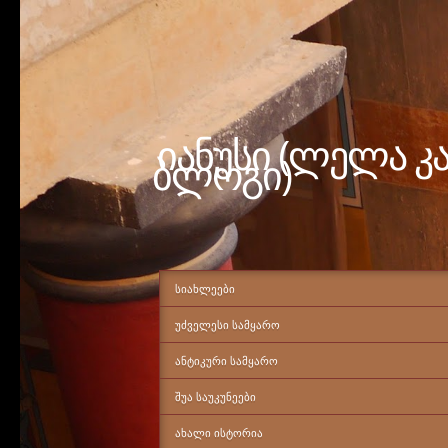
იანუსი (ლელა კ
ბლოგი)
ᲡᲘᲐᲮᲚᲔᲔᲑᲘ
ᲣᲫᲕᲔᲚᲔᲡᲘ ᲡᲐᲛᲧᲐᲠᲝ
ᲐᲜᲢᲘᲙᲣᲠᲘ ᲡᲐᲛᲧᲐᲠᲝ
ᲨᲣᲐ ᲡᲐᲣᲙᲣᲜᲔᲔᲑᲘ
ᲐᲮᲐᲚᲘ ᲘᲡᲢᲝᲠᲘᲐ