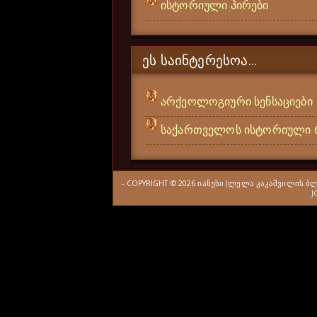
ისტორიული პირები
ᲔᲡ ᲡᲐᲘᲜᲢᲔᲠᲔᲡᲝᲐ...
არქეოლოგიური სენსაციები
საქართველოს ისტორიული 
- COPYRIGHT ©
2026
ᲘᲐᲜᲣᲡᲘ (ᲚᲔᲚᲐ ᲙᲐᲙᲐᲨᲕᲘᲚᲘᲡ Ბ
J