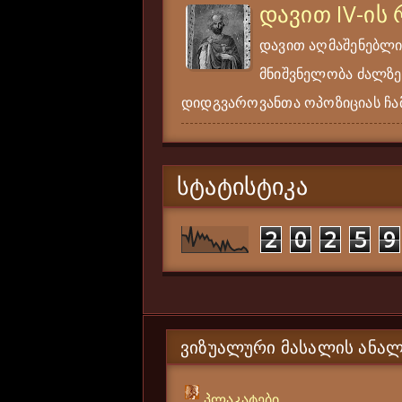
დავით IV-ის
დავით აღმაშენებლი
მნიშვნელობა ძალზე
დიდგვაროვანთა ოპოზიციას ჩამ
ᲡᲢᲐᲢᲘᲡᲢᲘᲙᲐ
2
0
2
5
9
ᲕᲘᲖᲣᲐᲚᲣᲠᲘ ᲛᲐᲡᲐᲚᲘᲡ ᲐᲜᲐᲚ
პლაკატები