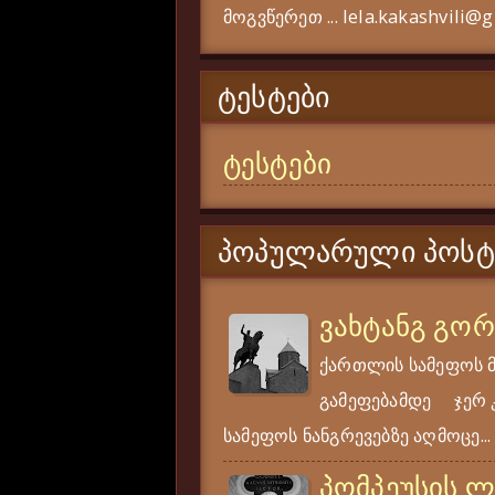
მოგვწერეთ ... lela.kakashvili@
ᲢᲔᲡᲢᲔᲑᲘ
ტესტები
ᲞᲝᲞᲣᲚᲐᲠᲣᲚᲘ ᲞᲝᲡᲢ
ვახტანგ გო
ქართლის სამეფოს 
გამეფებამდე ჯერ კი
სამეფოს ნანგრევებზე აღმოცე...
პომპეუსის 