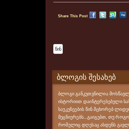
Share This Post
Წინ
ᲑᲚᲝᲒᲘᲡ ᲨᲔᲡᲐᲮᲔᲑ
ბლოგი განკუთვნილია მოსწავლე
ისტორიით დაინტერესებული საზ
საუკუნეების წინ მცხორებ ლიდე
მეცნიერებს...გაიგებთ, თუ როგო
რომელიც დღესაც ახდენს გავლე