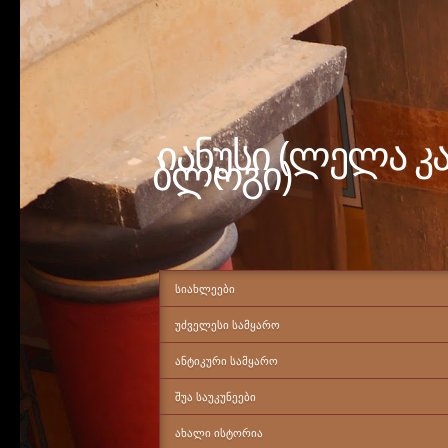
იანუსი (ლელა კ
ბლოგი)
ᲡᲘᲐᲮᲚᲔᲔᲑᲘ
ᲣᲫᲕᲔᲚᲔᲡᲘ ᲡᲐᲛᲧᲐᲠᲝ
ᲐᲜᲢᲘᲙᲣᲠᲘ ᲡᲐᲛᲧᲐᲠᲝ
ᲨᲣᲐ ᲡᲐᲣᲙᲣᲜᲔᲔᲑᲘ
ᲐᲮᲐᲚᲘ ᲘᲡᲢᲝᲠᲘᲐ