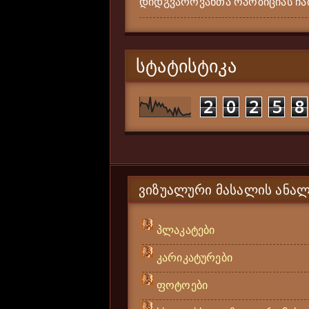
დიდგვაროვანთა ოპოზიციას ჩამ
ᲡᲢᲐᲢᲘᲡᲢᲘᲙᲐ
2
0
2
5
8
ᲕᲘᲖᲣᲐᲚᲣᲠᲘ ᲛᲐᲡᲐᲚᲘᲡ ᲐᲜᲐᲚ
პლაკატები
კარიკატურები
ფოტოები