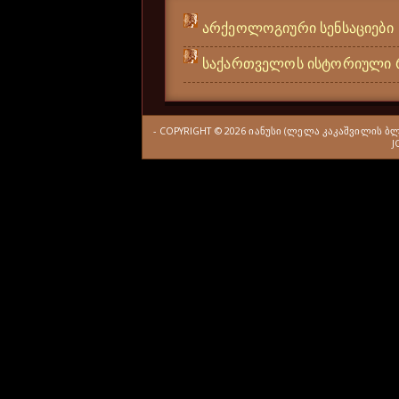
არქეოლოგიური სენსაციები
საქართველოს ისტორიული 
- COPYRIGHT ©
2026
ᲘᲐᲜᲣᲡᲘ (ᲚᲔᲚᲐ ᲙᲐᲙᲐᲨᲕᲘᲚᲘᲡ Ბ
J