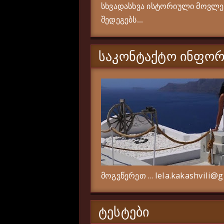
სხვადასხვა ისტორიული მოვლენი
შედეგებს...
ᲡᲐᲙᲝᲜᲢᲐᲥᲢᲝ ᲘᲜᲤᲝᲠ
მოგვწერეთ ... lela.kakashvili@
ᲢᲔᲡᲢᲔᲑᲘ