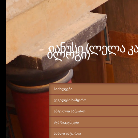
იანუსი (ლელა კ
ბლოგი)
ᲡᲘᲐᲮᲚᲔᲔᲑᲘ
ᲣᲫᲕᲔᲚᲔᲡᲘ ᲡᲐᲛᲧᲐᲠᲝ
ᲐᲜᲢᲘᲙᲣᲠᲘ ᲡᲐᲛᲧᲐᲠᲝ
ᲨᲣᲐ ᲡᲐᲣᲙᲣᲜᲔᲔᲑᲘ
ᲐᲮᲐᲚᲘ ᲘᲡᲢᲝᲠᲘᲐ