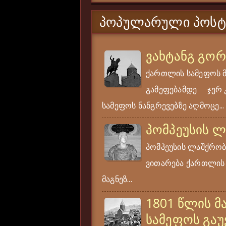
ᲞᲝᲞᲣᲚᲐᲠᲣᲚᲘ ᲞᲝᲡᲢ
ვახტანგ გო
ქართლის სამეფოს 
გამეფებამდე ჯერ კი
სამეფოს ნანგრევებზე აღმოცე...
პომპეუსის 
პომპეუსის ლაშქრობა
ვითარება ქართლის ს
მაგნეზ...
1801 წლის მ
სამეფოს გაუ