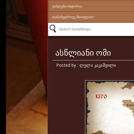
ᲣᲐᲮᲚᲔᲡᲘ ᲘᲡᲢᲝᲠᲘᲐ
ᲗᲐᲜᲐᲛᲔᲓᲠᲝᲕᲔ ᲛᲡᲝᲤᲚᲘᲝ
ასწლიანი ომი
Posted by : ლელა კაკაშვილი