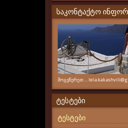
ᲡᲐᲙᲝᲜᲢᲐᲥᲢᲝ ᲘᲜᲤᲝᲠ
მოგვწერეთ ... lela.kakashvili@
ᲢᲔᲡᲢᲔᲑᲘ
ტესტები