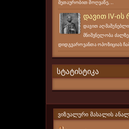
მეთაურობით მოღვაწე, ...
დავით IV-ის
დავით აღმაშენებლი
მნიშვნელობა ძალზე
დიდგვაროვანთა ოპოზიციას ჩამ
ᲡᲢᲐᲢᲘᲡᲢᲘᲙᲐ
ᲕᲘᲖᲣᲐᲚᲣᲠᲘ ᲛᲐᲡᲐᲚᲘᲡ ᲐᲜᲐᲚ