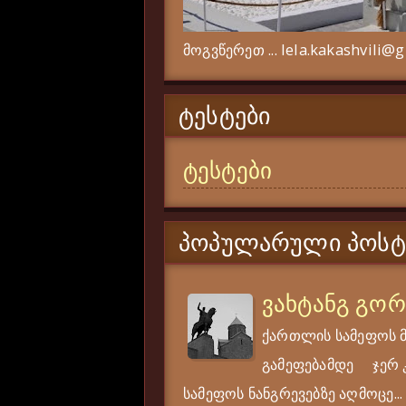
მოგვწერეთ ... lela.kakashvili@
ᲢᲔᲡᲢᲔᲑᲘ
ტესტები
ᲞᲝᲞᲣᲚᲐᲠᲣᲚᲘ ᲞᲝᲡᲢ
ვახტანგ გო
ქართლის სამეფოს 
გამეფებამდე ჯერ კი
სამეფოს ნანგრევებზე აღმოცე...