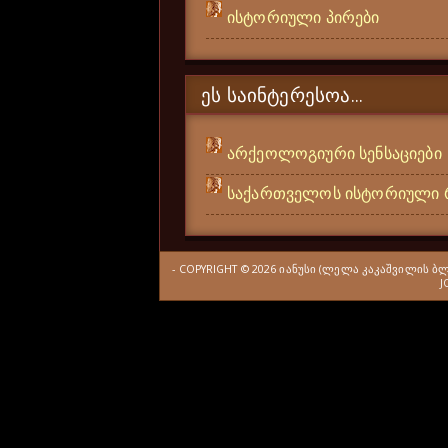
ისტორიული პირები
ᲔᲡ ᲡᲐᲘᲜᲢᲔᲠᲔᲡᲝᲐ...
არქეოლოგიური სენსაციები
საქართველოს ისტორიული 
- COPYRIGHT ©
2026
ᲘᲐᲜᲣᲡᲘ (ᲚᲔᲚᲐ ᲙᲐᲙᲐᲨᲕᲘᲚᲘᲡ Ბ
J