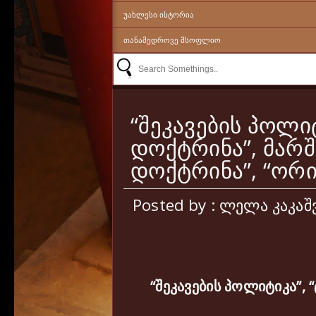
ᲣᲐᲮᲚᲔᲡᲘ ᲘᲡᲢᲝᲠᲘᲐ
ᲗᲐᲜᲐᲛᲔᲓᲠᲝᲕᲔ ᲛᲡᲝᲤᲚᲘᲝ
“შეკავების პოლიტ
დოქტრინა”, მარშ
დოქტრინა”, “ორი
Posted by : ლელა კაკა
“
შეკავების
პოლიტიკა
”, “