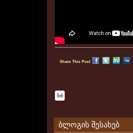
Share This Post
Წინ
ᲑᲚᲝᲒᲘᲡ ᲨᲔᲡᲐᲮᲔᲑ