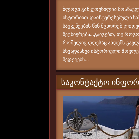
ბლოგი განკუთვნილია მოსწავლე
ისტორიით დაინტერესებული საზ
საუკუნეების წინ მცხორებ ლიდე
მეცნიერებს...გაიგებთ, თუ როგო
რომელიც დღესაც ახდენს გავლე
სხვადასხვა ისტორიული მოვლენი
შედეგებს...
ᲡᲐᲙᲝᲜᲢᲐᲥᲢᲝ ᲘᲜᲤᲝᲠ