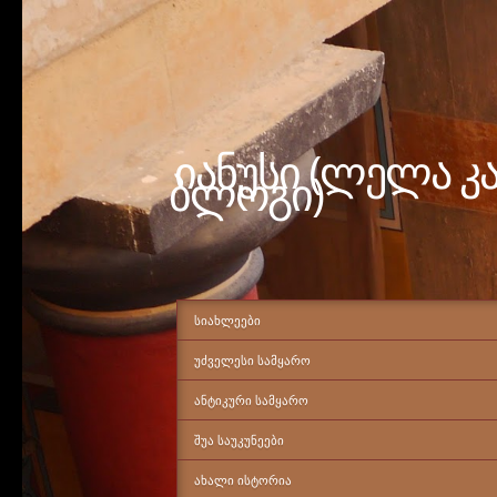
იანუსი (ლელა კ
ბლოგი)
ᲡᲘᲐᲮᲚᲔᲔᲑᲘ
ᲣᲫᲕᲔᲚᲔᲡᲘ ᲡᲐᲛᲧᲐᲠᲝ
ᲐᲜᲢᲘᲙᲣᲠᲘ ᲡᲐᲛᲧᲐᲠᲝ
ᲨᲣᲐ ᲡᲐᲣᲙᲣᲜᲔᲔᲑᲘ
ᲐᲮᲐᲚᲘ ᲘᲡᲢᲝᲠᲘᲐ