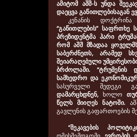
ამიტომ
აშშ
-
ს
უნდა
შეეკა
დაეცვა
გაწითლებისაგან
ე
კენანის
დოქტრინა
“
გაწითლების
”
საფრთხე
ს
პრეზიდენტმა
ჰარი
ტრუმა
რომ
აშშ
მზადაა
ყოველმ
საბერძნეთს
,
არამედ
ს
ხ
შეიარაღებული
უმცირესობ
ბრძოლაში
.
“
ტრუმენის
სამხედრო
და
ეკონომიკუ
სასურველი
შედეგი
გ
დამარცხდნენ
,
ხოლო
თუ
წელს
მიიღეს
ნატოში
.
აშ
გავლენის
გაფართოების
შ
“
შეკავების
პოლიტიკ
ომისშემდგომი
ევროპის