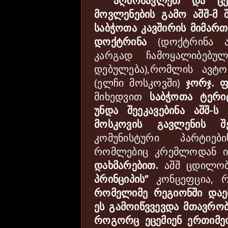
აღმოსავლეთ
და
ც
მოვლენების
გამო
აშშ
-
მ
საბჭოთა
კავშირის
მიმართ
დოქტრინა
(
დოქტრინა
კარგად
ჩამოყალიბებულ
დებულება
),
რომლის
ავტო
(
ელჩი
მოსკოვში
)
ჯორჯ
.
მიხედვით
საბჭოთა
ტერი
უნდა
შეეკავებინა
აშშ
-
ს
მოსკოვის
გავლენის
შ
კომუნისტური
პარტიები
რომლებიც
კრემლოდან
დახმარებით
.
აშშ
ცდილო
პრინციპის
”
კონცეფცია
,
რომელიმე
რეგიონში
დაე
ეს
გამოიწვვევდა
მთავრო
როგორც
ეცემიენ
ერთიმე