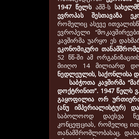
1947
წელს
აშშ
-
ს
სახელმ
ევროპას
შესთავაზა
ეკ
რომელიც
ასევე
ითვალისწ
ევროპელი
“
მოკავშირეებ
კავშირმა
უარყო
ეს
დახმა
ეკონომიკური
თანამშრომ
52
წწ
-
ში
ამ
ორგანიზაციი
მიიღო
14
მილიარდ
დ
ნედლეულის
,
საქონლისა
დ
საბჭოთა
კავშირმა
“
მა
დოქტრინით
”.
1947
წელს
ვ
გაყოფილია
ორ
ურთიერ
(
ანუ
იმპერიალისტურ
)
დ
საბოლოოდ
დაესვა
წ
კონცეფციას
,
რომელიც
ით
თანამშრომლობასაც
.
დას