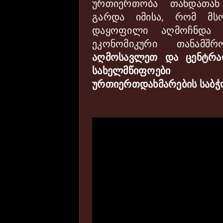
ურთიერთობა
თანდათან
გარდა
იმისა
,
რომ
მს
დაყოფილი
აღმოჩნდა
ეკონომიკური
თანამშრ
აღმოსავლეთ
და
ცენტრ
სახელმწიფოე
ურთიერთდახმარების
საბჭ