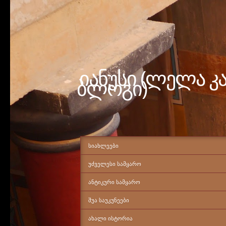
იანუსი (ლელა კ
ბლოგი)
ᲡᲘᲐᲮᲚᲔᲔᲑᲘ
ᲣᲫᲕᲔᲚᲔᲡᲘ ᲡᲐᲛᲧᲐᲠᲝ
ᲐᲜᲢᲘᲙᲣᲠᲘ ᲡᲐᲛᲧᲐᲠᲝ
ᲨᲣᲐ ᲡᲐᲣᲙᲣᲜᲔᲔᲑᲘ
ᲐᲮᲐᲚᲘ ᲘᲡᲢᲝᲠᲘᲐ