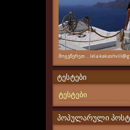
მოგვწერეთ ... lela.kakashvili@
ᲢᲔᲡᲢᲔᲑᲘ
ტესტები
ᲞᲝᲞᲣᲚᲐᲠᲣᲚᲘ ᲞᲝᲡᲢ