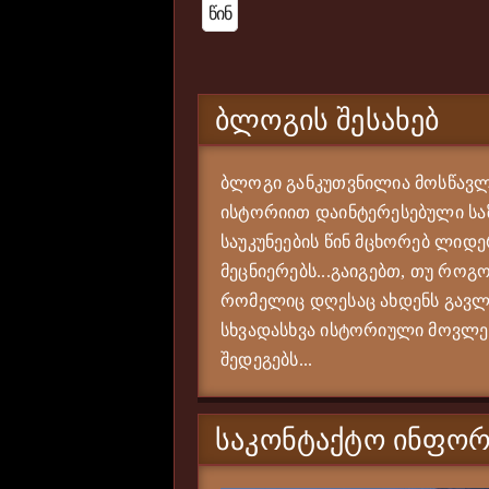
Წინ
ᲑᲚᲝᲒᲘᲡ ᲨᲔᲡᲐᲮᲔᲑ
ბლოგი განკუთვნილია მოსწავლე
ისტორიით დაინტერესებული საზ
საუკუნეების წინ მცხორებ ლიდე
მეცნიერებს...გაიგებთ, თუ როგო
რომელიც დღესაც ახდენს გავლე
სხვადასხვა ისტორიული მოვლენი
შედეგებს...
ᲡᲐᲙᲝᲜᲢᲐᲥᲢᲝ ᲘᲜᲤᲝᲠ