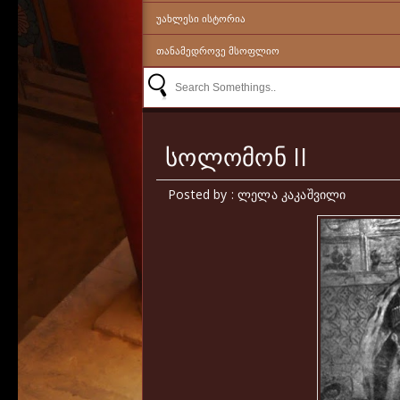
ᲣᲐᲮᲚᲔᲡᲘ ᲘᲡᲢᲝᲠᲘᲐ
ᲗᲐᲜᲐᲛᲔᲓᲠᲝᲕᲔ ᲛᲡᲝᲤᲚᲘᲝ
სოლომონ II
Posted by : ლელა კაკაშვილი