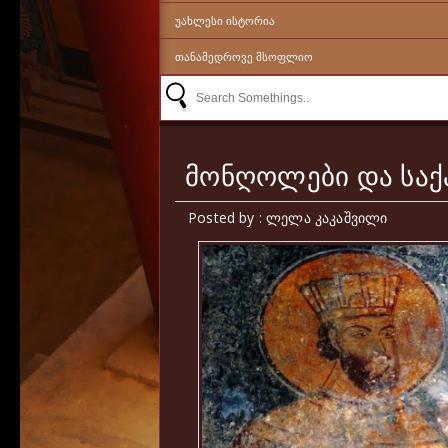
ᲣᲐᲮᲚᲔᲡᲘ ᲘᲡᲢᲝᲠᲘᲐ
ᲗᲐᲜᲐᲛᲔᲓᲠᲝᲕᲔ ᲛᲡᲝᲤᲚᲘᲝ
მონღოლები და სა
Posted by : ლელა კაკაშვილი