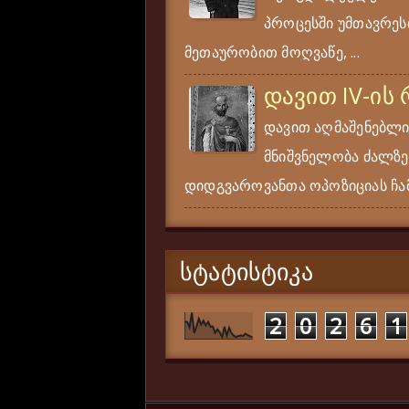
პროცესში უმთავრესი
მეთაურობით მოღვაწე, ...
დავით IV-ის
დავით აღმაშენებლი
მნიშვნელობა ძალზე
დიდგვაროვანთა ოპოზიციას ჩამ
ᲡᲢᲐᲢᲘᲡᲢᲘᲙᲐ
2
0
2
6
1