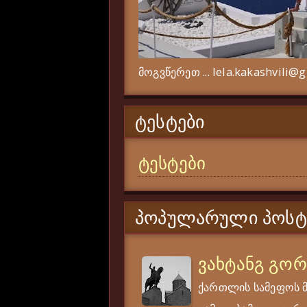
მოგვწერეთ ... lela.kakashvili@
ᲢᲔᲡᲢᲔᲑᲘ
ტესტები
ᲞᲝᲞᲣᲚᲐᲠᲣᲚᲘ ᲞᲝᲡᲢ
ვახტანგ გო
ქართლის სამეფოს 