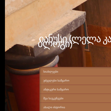
იანუსი (ლელა კ
ბლოგი)
ᲡᲘᲐᲮᲚᲔᲔᲑᲘ
ᲣᲫᲕᲔᲚᲔᲡᲘ ᲡᲐᲛᲧᲐᲠᲝ
ᲐᲜᲢᲘᲙᲣᲠᲘ ᲡᲐᲛᲧᲐᲠᲝ
ᲨᲣᲐ ᲡᲐᲣᲙᲣᲜᲔᲔᲑᲘ
ᲐᲮᲐᲚᲘ ᲘᲡᲢᲝᲠᲘᲐ