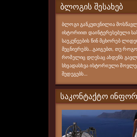
ᲑᲚᲝᲒᲘᲡ ᲨᲔᲡᲐᲮᲔᲑ
ბლოგი განკუთვნილია მოსწავლე
ისტორიით დაინტერესებული საზ
საუკუნეების წინ მცხორებ ლიდე
მეცნიერებს...გაიგებთ, თუ როგო
რომელიც დღესაც ახდენს გავლე
სხვადასხვა ისტორიული მოვლენი
შედეგებს...
ᲡᲐᲙᲝᲜᲢᲐᲥᲢᲝ ᲘᲜᲤᲝᲠ