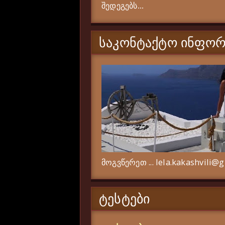
შედეგებს...
ᲡᲐᲙᲝᲜᲢᲐᲥᲢᲝ ᲘᲜᲤᲝᲠ
მოგვწერეთ ... lela.kakashvili@
ᲢᲔᲡᲢᲔᲑᲘ