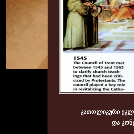
კათოლიკური ეკლ
და კო