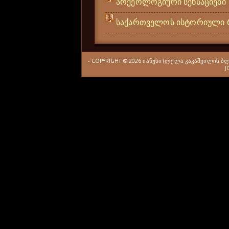
არქეოლოგიური სენსაციები
საქართველოს ისტორიული 
- COPYRIGHT ©
2026
ᲘᲐᲜᲣᲡᲘ (ᲚᲔᲚᲐ ᲙᲐᲙᲐᲨᲕᲘᲚᲘᲡ Ბ
J