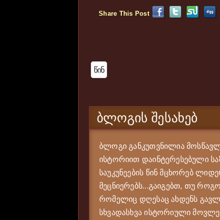
Share This Post
Წინ
ᲑᲚᲝᲒᲘᲡ ᲨᲔᲡᲐᲮᲔᲑ
ბლოგი განკუთვნილია მოსწავლე
ისტორიით დაინტერესებული საზ
საუკუნეების წინ მცხორებ ლიდე
მეცნიერებს...გაიგებთ, თუ როგო
რომელიც დღესაც ახდენს გავლე
სხვადასხვა ისტორიული მოვლენი