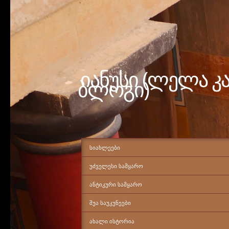
იანუსი (ლელა კ
ბლოგი)
ᲡᲘᲐᲮᲚᲔᲔᲑᲘ
ᲣᲫᲕᲔᲚᲔᲡᲘ ᲡᲐᲛᲧᲐᲠᲝ
ᲐᲜᲢᲘᲙᲣᲠᲘ ᲡᲐᲛᲧᲐᲠᲝ
ᲨᲣᲐ ᲡᲐᲣᲙᲣᲜᲔᲔᲑᲘ
ᲐᲮᲐᲚᲘ ᲘᲡᲢᲝᲠᲘᲐ