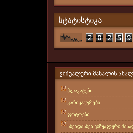
ᲡᲢᲐᲢᲘᲡᲢᲘᲙᲐ
2
0
2
5
9
ᲕᲘᲖᲣᲐᲚᲣᲠᲘ ᲛᲐᲡᲐᲚᲘᲡ ᲐᲜᲐᲚ
პლაკატები
კარიკატურები
ფოტოები
სხვადასხვა ვიზუალური მას