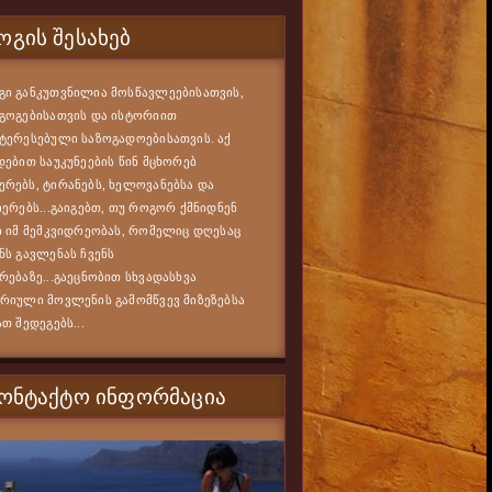
ᲒᲘᲡ ᲨᲔᲡᲐᲮᲔᲑ
ი განკუთვნილია მოსწავლეებისათვის,
გოგებისათვის და ისტორიით
ტერესებული საზოგადოებისათვის. აქ
დებით საუკუნეების წინ მცხორებ
რებს, ტირანებს, ხელოვანებსა და
იერებს...გაიგებთ, თუ როგორ ქმნიდნენ
ი იმ მემკვიდრეობას, რომელიც დღესაც
ნს გავლენას ჩვენს
რებაზე...გაეცნობით სხვადასხვა
რიული მოვლენის გამომწვევ მიზეზებსა
ათ შედეგებს...
ᲙᲝᲜᲢᲐᲥᲢᲝ ᲘᲜᲤᲝᲠᲛᲐᲪᲘᲐ