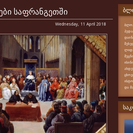
ები საფრანგეთში
ᲑᲚᲝ
Wednesday, 11 April 2018
ბლოგ
პედა
დაინ
შეხვ
ლიდე
მეცნ
ისინ
ახდე
ცხოვ
ისტო
და მ
ᲡᲐ