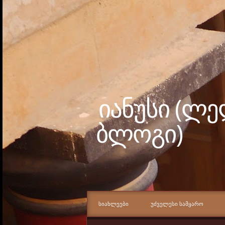
იანუსი (ლ
ბლოგი)
ᲡᲘᲐᲮᲚᲔᲔᲑᲘ
ᲣᲫᲕᲔᲚᲔᲡᲘ ᲡᲐᲛᲧᲐᲠᲝ