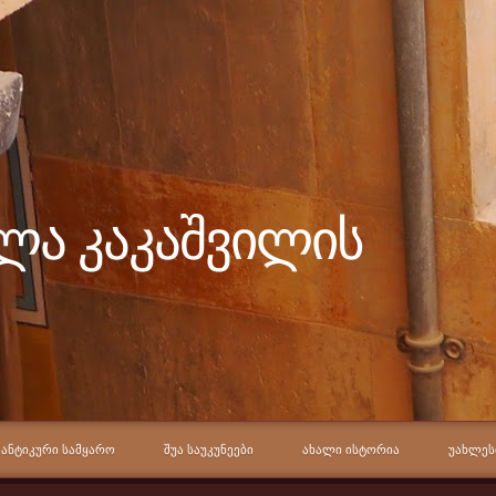
ელა კაკაშვილის
ᲐᲜᲢᲘᲙᲣᲠᲘ ᲡᲐᲛᲧᲐᲠᲝ
ᲨᲣᲐ ᲡᲐᲣᲙᲣᲜᲔᲔᲑᲘ
ᲐᲮᲐᲚᲘ ᲘᲡᲢᲝᲠᲘᲐ
ᲣᲐᲮᲚᲔᲡ