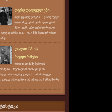
თერგდალეულები
თერგდალეულები ეროვნული
თვითშეგნების გამოღვიძების
პროცესში უმთავრესი როლი,
 ჭავჭავაძის (1837_1907 წწ) მეთაურობით
წე, ...
დავით IV-ის
რეფორმები
დავით აღმაშენებლის
რმები რუის-ურბნისის კრების
ვნელობა ძალზე დიდია. მან პირველ
ი დიდგვაროვანთა ოპოზიციას ჩამოაშორა
ᲢᲘᲡᲢᲘᲙᲐ