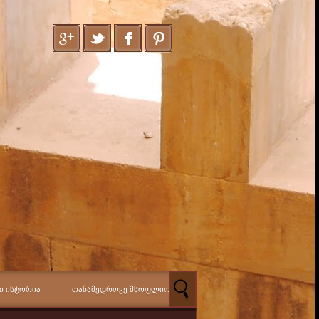
Ი ᲘᲡᲢᲝᲠᲘᲐ
ᲗᲐᲜᲐᲛᲔᲓᲠᲝᲕᲔ ᲛᲡᲝᲤᲚᲘᲝ