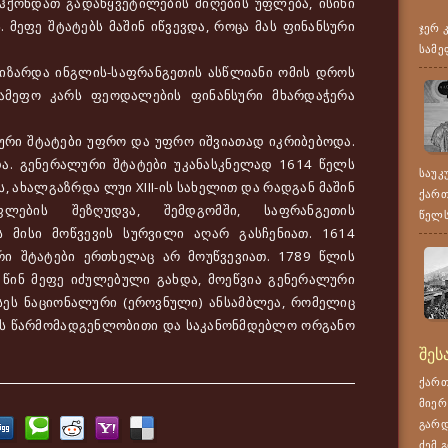
ჰქონდათ გადაწყვეტილების მიღების უფლება, ისინი
მეფე შტატებს მაშინ იწვევდა, როცა მას ფინანსური
ჯერ 
სამე
ზარდა ინგლის-საფრანგეთის ასწლიანი ომის დროს
 სამეფო კარს ფეოდალების ფინანსური მხარდაჭერა
რი შტატები უფრო და უფრო იშვიათად იკრიბებოდა.
და. გენერალური შტატები უკანასკნელად 1614 წელს
საუკ
ს, ახალგაზრდა ლუი XIII-ის სახელით და რადგან მაშინ
ქართ
ლების შეზღუდვა, შემდგომში, საფრანგეთის
წელს,
 მისი მოწვევის სურვილი აღარ გასჩენიათ. 1614
ი შტატები ერთხელაც არ მოუწვევიათ. 1789 წლის
 წინ მეფე იძულებული გახდა, მოეწვია გენერალური
რსეს ნაციონალური (ეროვნული) ანსამბლეა, რომელიც
ს წარმომადგენლობითი და საკანონმდებლო ორგანო
შეს
ქართ
მიერ
გარდ
ძემ გ