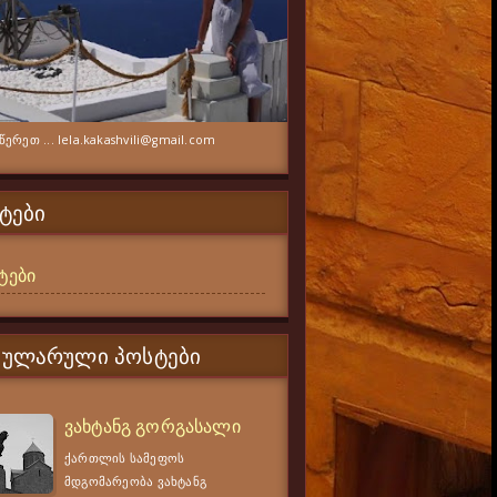
ერეთ ... lela.kakashvili@gmail.com
ᲢᲔᲑᲘ
ტები
ᲞᲣᲚᲐᲠᲣᲚᲘ ᲞᲝᲡᲢᲔᲑᲘ
ვახტანგ გორგასალი
ქართლის სამეფოს
მდგომარეობა ვახტანგ