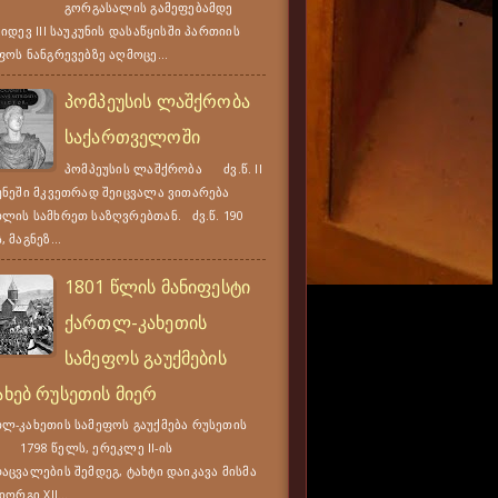
გორგასალის გამეფებამდე
კიდევ III საუკუნის დასაწყისში პართიის
ფოს ნანგრევებზე აღმოცე...
პომპეუსის ლაშქრობა
საქართველოში
პომპეუსის ლაშქრობა ძვ.წ. II
უნეში მკვეთრად შეიცვალა ვითარება
ლის სამხრეთ საზღვრებთან. ძვ.წ. 190
 მაგნეზ...
1801 წლის მანიფესტი
ქართლ-კახეთის
სამეფოს გაუქმების
ახებ რუსეთის მიერ
ლ-კახეთის სამეფოს გაუქმება რუსეთის
 1798 წელს, ერეკლე II-ის
აცვალების შემდეგ, ტახტი დაიკავა მისმა
იორგი XII...