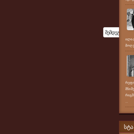
Შემდეგ
ილია
მოღვა
რეფო
მნიშ
რიგშ
...
ᲡᲢᲐ