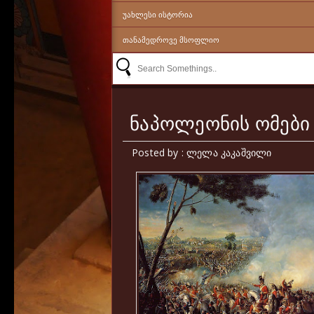
ᲣᲐᲮᲚᲔᲡᲘ ᲘᲡᲢᲝᲠᲘᲐ
ᲗᲐᲜᲐᲛᲔᲓᲠᲝᲕᲔ ᲛᲡᲝᲤᲚᲘᲝ
ნაპოლეონის ომები
Posted by : ლელა კაკაშვილი