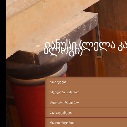
იანუსი (ლელა კ
ბლოგი)
ᲡᲘᲐᲮᲚᲔᲔᲑᲘ
ᲣᲫᲕᲔᲚᲔᲡᲘ ᲡᲐᲛᲧᲐᲠᲝ
ᲐᲜᲢᲘᲙᲣᲠᲘ ᲡᲐᲛᲧᲐᲠᲝ
ᲨᲣᲐ ᲡᲐᲣᲙᲣᲜᲔᲔᲑᲘ
ᲐᲮᲐᲚᲘ ᲘᲡᲢᲝᲠᲘᲐ