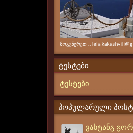
მოგვწერეთ ... lela.kakashvili@
ᲢᲔᲡᲢᲔᲑᲘ
ტესტები
ᲞᲝᲞᲣᲚᲐᲠᲣᲚᲘ ᲞᲝᲡᲢ
ვახტანგ გო