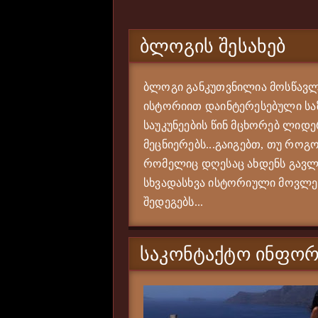
ᲑᲚᲝᲒᲘᲡ ᲨᲔᲡᲐᲮᲔᲑ
ბლოგი განკუთვნილია მოსწავლე
ისტორიით დაინტერესებული საზ
საუკუნეების წინ მცხორებ ლიდე
მეცნიერებს...გაიგებთ, თუ როგო
რომელიც დღესაც ახდენს გავლე
სხვადასხვა ისტორიული მოვლენი
შედეგებს...
ᲡᲐᲙᲝᲜᲢᲐᲥᲢᲝ ᲘᲜᲤᲝᲠ