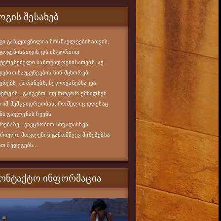
ᲒᲘᲡ ᲨᲔᲡᲐᲮᲔᲑ
ი განკუთვნილია მოსწავლეებისათვის,
გოგებისათვის და ისტორიით
ტერესებული საზოგადოებისათვის. აქ
დებით საუკუნეების წინ მცხორებ
რებს, ტირანებს, ხელოვანებსა და
იერებს...გაიგებთ, თუ როგორ ქმნიდნენ
ი იმ მემკვიდრეობას, რომელიც დღესაც
ნს გავლენას ჩვენს
რებაზე...გაეცნობით სხვადასხვა
რიული მოვლენის გამომწვევ მიზეზებსა
ათ შედეგებს...
ᲙᲝᲜᲢᲐᲥᲢᲝ ᲘᲜᲤᲝᲠᲛᲐᲪᲘᲐ