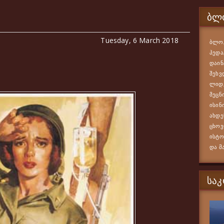
ᲑᲚᲝ
Tuesday, 6 March 2018
ბლოგ
პედა
დაინ
შეხვ
ლიდე
მეცნ
ისინ
ახდე
ცხოვ
ისტო
და მ
ᲡᲐ