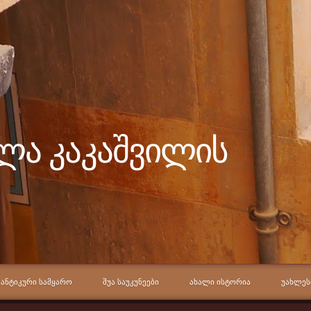
ელა კაკაშვილის
ᲐᲜᲢᲘᲙᲣᲠᲘ ᲡᲐᲛᲧᲐᲠᲝ
ᲨᲣᲐ ᲡᲐᲣᲙᲣᲜᲔᲔᲑᲘ
ᲐᲮᲐᲚᲘ ᲘᲡᲢᲝᲠᲘᲐ
ᲣᲐᲮᲚᲔᲡ