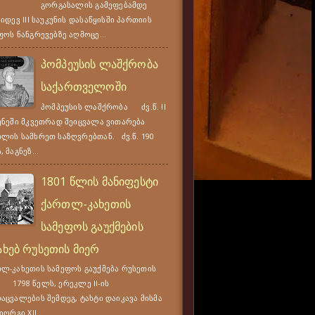
გორგასალის გამეფებამდე
კიდევ III საუკუნის დასაწყისში პართიის
ფოს ნანგრევებზე აღმოცე...
პომპეუსის ლაშქრობა
საქართველოში
პომპეუსის ლაშქრობა ძვ.წ. II
უნეში მკვეთრად შეიცვალა ვითარება
ლის სამხრეთ საზღვრებთან. ძვ.წ. 190
 მაგნეზ...
1801 წლის მანიფესტი
ქართლ-კახეთის
სამეფოს გაუქმების
ახებ რუსეთის მიერ
ლ-კახეთის სამეფოს გაუქმება რუსეთის
 1798 წელს, ერეკლე II-ის
აცვალების შემდეგ, ტახტი დაიკავა მისმა
იორგი XII...