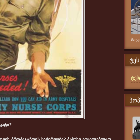
მოგვწ
ᲢᲔᲡ
ტეს
ᲞᲝ
კატი?
იდეის პროპაგანდის საჭიროება? პასუხი აუცილებლად