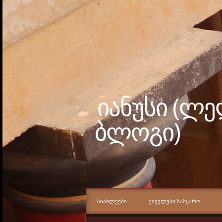
იანუსი (ლ
ბლოგი)
ᲡᲘᲐᲮᲚᲔᲔᲑᲘ
ᲣᲫᲕᲔᲚᲔᲡᲘ ᲡᲐᲛᲧᲐᲠᲝ