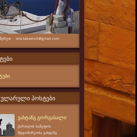
ერეთ ... lela.kakashvili@gmail.com
ᲢᲔᲑᲘ
ტები
ᲞᲣᲚᲐᲠᲣᲚᲘ ᲞᲝᲡᲢᲔᲑᲘ
ვახტანგ გორგასალი
ქართლის სამეფოს
მდგომარეობა ვახტანგ