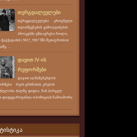
თერგდალეულები
თერგდალეულები ეროვნული
თვითშეგნების გამოღვიძების
პროცესში უმთავრესი როლი,
 ჭავჭავაძის (1837_1907 წწ) მეთაურობით
წე, ...
დავით IV-ის
რეფორმები
დავით აღმაშენებლის
რმები რუის-ურბნისის კრების
ვნელობა ძალზე დიდია. მან პირველ
ი დიდგვაროვანთა ოპოზიციას ჩამოაშორა
ᲢᲘᲡᲢᲘᲙᲐ