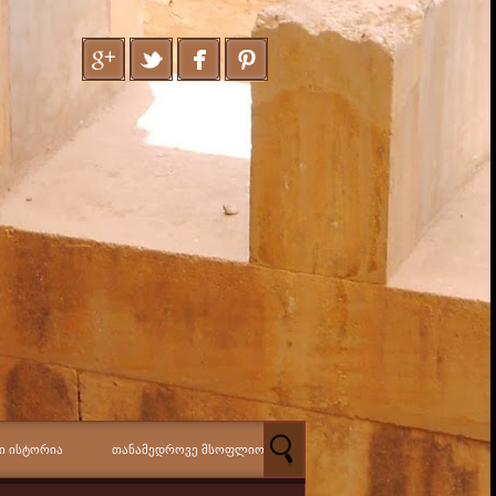
Ი ᲘᲡᲢᲝᲠᲘᲐ
ᲗᲐᲜᲐᲛᲔᲓᲠᲝᲕᲔ ᲛᲡᲝᲤᲚᲘᲝ