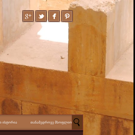
Ი ᲘᲡᲢᲝᲠᲘᲐ
ᲗᲐᲜᲐᲛᲔᲓᲠᲝᲕᲔ ᲛᲡᲝᲤᲚᲘᲝ