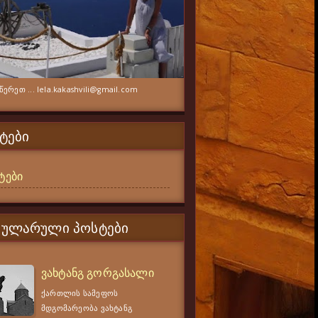
ერეთ ... lela.kakashvili@gmail.com
ᲢᲔᲑᲘ
ტები
ᲞᲣᲚᲐᲠᲣᲚᲘ ᲞᲝᲡᲢᲔᲑᲘ
ვახტანგ გორგასალი
ქართლის სამეფოს
მდგომარეობა ვახტანგ