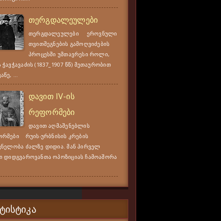
თერგდალეულები
თერგდალეულები ეროვნული
თვითშეგნების გამოღვიძების
პროცესში უმთავრესი როლი,
 ჭავჭავაძის (1837_1907 წწ) მეთაურობით
წე, ...
დავით IV-ის
რეფორმები
დავით აღმაშენებლის
რმები რუის-ურბნისის კრების
ვნელობა ძალზე დიდია. მან პირველ
ი დიდგვაროვანთა ოპოზიციას ჩამოაშორა
ᲢᲘᲡᲢᲘᲙᲐ