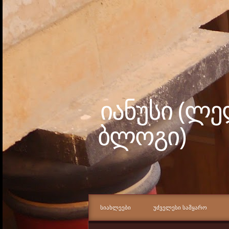
იანუსი (ლ
ბლოგი)
ᲡᲘᲐᲮᲚᲔᲔᲑᲘ
ᲣᲫᲕᲔᲚᲔᲡᲘ ᲡᲐᲛᲧᲐᲠᲝ