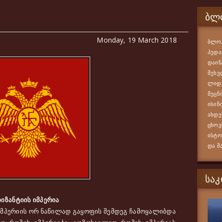
ᲑᲚᲝ
Monday, 19 March 2018
ბლოგ
პედა
დაინ
შეხვ
ლიდე
მეცნ
ისინ
ახდე
ცხოვ
ისტო
და მ
ᲡᲐ
ბიზანტიის იმპერია
მპერიის ორ ნაწილად გაყოფის შემდეგ ჩამოყალიბდა