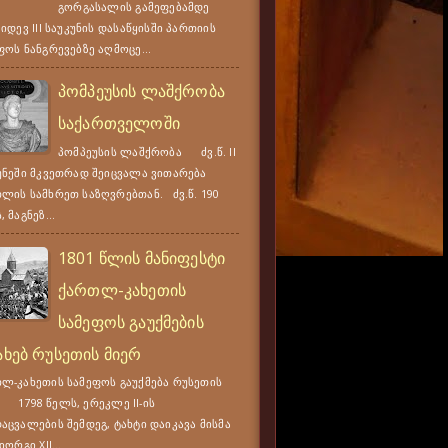
გორგასალის გამეფებამდე
კიდევ III საუკუნის დასაწყისში პართიის
ფოს ნანგრევებზე აღმოცე...
პომპეუსის ლაშქრობა
საქართველოში
პომპეუსის ლაშქრობა ძვ.წ. II
უნეში მკვეთრად შეიცვალა ვითარება
ლის სამხრეთ საზღვრებთან. ძვ.წ. 190
 მაგნეზ...
1801 წლის მანიფესტი
ქართლ-კახეთის
სამეფოს გაუქმების
ახებ რუსეთის მიერ
ლ-კახეთის სამეფოს გაუქმება რუსეთის
 1798 წელს, ერეკლე II-ის
აცვალების შემდეგ, ტახტი დაიკავა მისმა
იორგი XII...