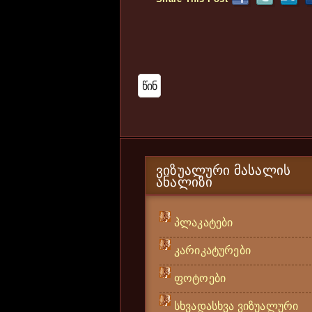
Წინ
ᲕᲘᲖᲣᲐᲚᲣᲠᲘ ᲛᲐᲡᲐᲚᲘᲡ
ᲐᲜᲐᲚᲘᲖᲘ
პლაკატები
კარიკატურები
ფოტოები
სხვადასხვა ვიზუალური