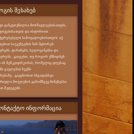
ᲒᲘᲡ ᲨᲔᲡᲐᲮᲔᲑ
ი განკუთვნილია მოსწავლეებისათვის,
გოგებისათვის და ისტორიით
ტერესებული საზოგადოებისათვის. აქ
დებით საუკუნეების წინ მცხორებ
რებს, ტირანებს, ხელოვანებსა და
იერებს...გაიგებთ, თუ როგორ ქმნიდნენ
ი იმ მემკვიდრეობას, რომელიც დღესაც
ნს გავლენას ჩვენს
რებაზე...გაეცნობით სხვადასხვა
რიული მოვლენის გამომწვევ მიზეზებსა
ათ შედეგებს...
ᲙᲝᲜᲢᲐᲥᲢᲝ ᲘᲜᲤᲝᲠᲛᲐᲪᲘᲐ