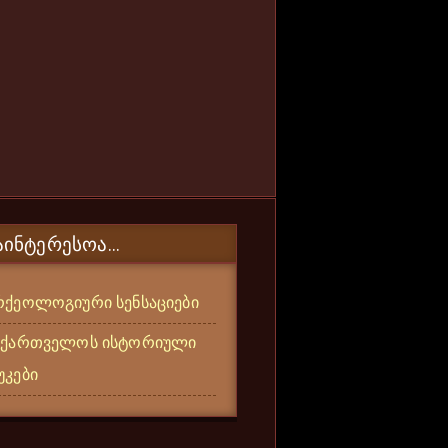
ᲐᲘᲜᲢᲔᲠᲔᲡᲝᲐ...
რქეოლოგიური სენსაციები
აქართველოს ისტორიული
უკები