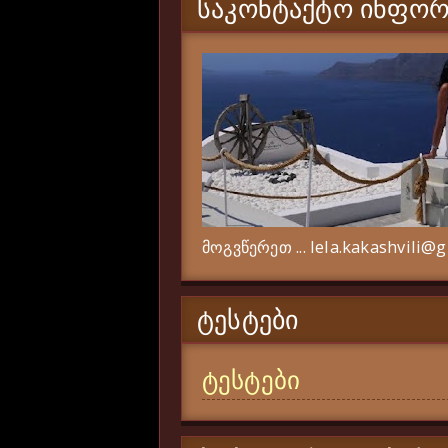
ᲡᲐᲙᲝᲜᲢᲐᲥᲢᲝ ᲘᲜᲤᲝᲠ
მოგვწერეთ ... lela.kakashvili@
ᲢᲔᲡᲢᲔᲑᲘ
ტესტები