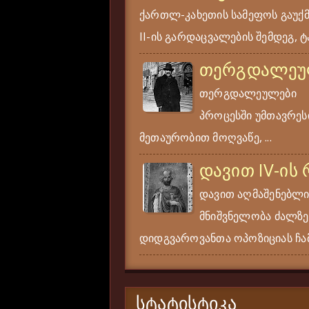
ქართლ-კახეთის სამეფოს გაუქ
II-ის გარდაცვალების შემდეგ, ტა
თერგდალეუ
თერგდალეულები ერ
პროცესში უმთავრესი
მეთაურობით მოღვაწე, ...
დავით IV-ის
დავით აღმაშენებლი
მნიშვნელობა ძალზე
დიდგვაროვანთა ოპოზიციას ჩამ
ᲡᲢᲐᲢᲘᲡᲢᲘᲙᲐ