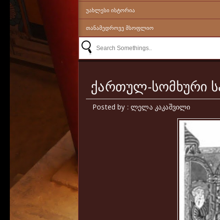
ᲣᲐᲮᲚᲔᲡᲘ ᲘᲡᲢᲝᲠᲘᲐ
ᲗᲐᲜᲐᲛᲔᲓᲠᲝᲕᲔ ᲛᲡᲝᲤᲚᲘᲝ
ქართულ-სომხური ს
Posted by : ლელა კაკაშვილი