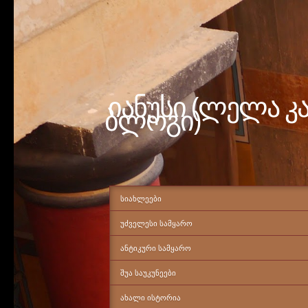
იანუსი (ლელა კ
ბლოგი)
ᲡᲘᲐᲮᲚᲔᲔᲑᲘ
ᲣᲫᲕᲔᲚᲔᲡᲘ ᲡᲐᲛᲧᲐᲠᲝ
ᲐᲜᲢᲘᲙᲣᲠᲘ ᲡᲐᲛᲧᲐᲠᲝ
ᲨᲣᲐ ᲡᲐᲣᲙᲣᲜᲔᲔᲑᲘ
ᲐᲮᲐᲚᲘ ᲘᲡᲢᲝᲠᲘᲐ