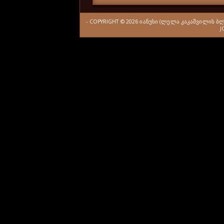
- COPYRIGHT ©
2026
ᲘᲐᲜᲣᲡᲘ (ᲚᲔᲚᲐ ᲙᲐᲙᲐᲨᲕᲘᲚᲘᲡ Ბ
J