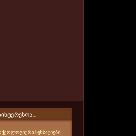
ᲐᲘᲜᲢᲔᲠᲔᲡᲝᲐ...
რქეოლოგიური სენსაციები