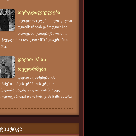
თერგდალეულები
თერგდალეულები ეროვნული
თვითშეგნების გამოღვიძების
პროცესში უმთავრესი როლი,
 ჭავჭავაძის (1837_1907 წწ) მეთაურობით
წე, ...
დავით IV-ის
რეფორმები
დავით აღმაშენებლის
რმები რუის-ურბნისის კრების
ვნელობა ძალზე დიდია. მან პირველ
ი დიდგვაროვანთა ოპოზიციას ჩამოაშორა
ᲢᲘᲡᲢᲘᲙᲐ