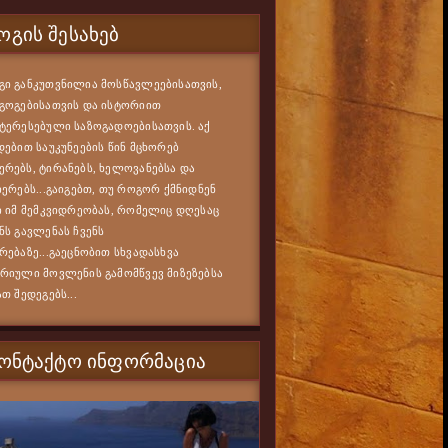
ᲒᲘᲡ ᲨᲔᲡᲐᲮᲔᲑ
ი განკუთვნილია მოსწავლეებისათვის,
გოგებისათვის და ისტორიით
ტერესებული საზოგადოებისათვის. აქ
დებით საუკუნეების წინ მცხორებ
რებს, ტირანებს, ხელოვანებსა და
იერებს...გაიგებთ, თუ როგორ ქმნიდნენ
ი იმ მემკვიდრეობას, რომელიც დღესაც
ნს გავლენას ჩვენს
რებაზე...გაეცნობით სხვადასხვა
რიული მოვლენის გამომწვევ მიზეზებსა
ათ შედეგებს...
ᲙᲝᲜᲢᲐᲥᲢᲝ ᲘᲜᲤᲝᲠᲛᲐᲪᲘᲐ