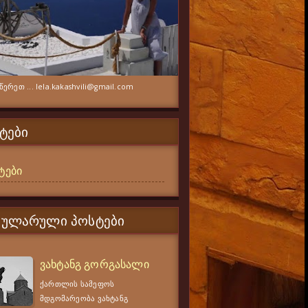
ერეთ ... lela.kakashvili@gmail.com
ᲢᲔᲑᲘ
ტები
ᲞᲣᲚᲐᲠᲣᲚᲘ ᲞᲝᲡᲢᲔᲑᲘ
ვახტანგ გორგასალი
ქართლის სამეფოს
მდგომარეობა ვახტანგ