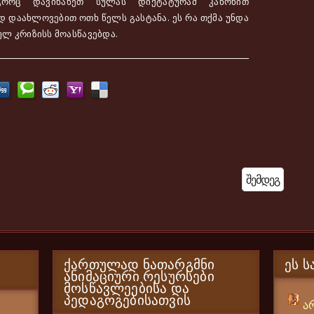
გორც დავინახეთ სულას დიქტატურამ კანონით
 დაახლოვებით ოთხ წელს გასტანა. ეს რა თქმა უნდა
ლ კრიზისს მოასწავებდა.
Შემდეგ
ᲥᲐᲠᲗᲣᲚᲐᲓ ᲜᲐᲗᲐᲠᲒᲛᲜᲘ
ᲔᲡ Ს
ᲐᲜᲘᲛᲐᲪᲘᲣᲠᲘ ᲠᲔᲡᲣᲠᲡᲔᲑᲘ
ᲛᲝᲡᲬᲐᲕᲚᲔᲔᲑᲘᲡᲐ ᲓᲐ
ᲞᲔᲓᲐᲒᲝᲒᲔᲑᲘᲡᲐᲗᲕᲘᲡ
ა