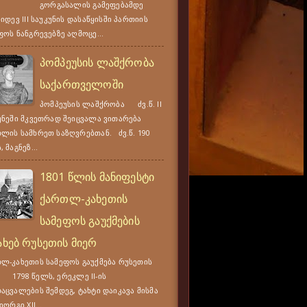
გორგასალის გამეფებამდე
კიდევ III საუკუნის დასაწყისში პართიის
ფოს ნანგრევებზე აღმოცე...
პომპეუსის ლაშქრობა
საქართველოში
პომპეუსის ლაშქრობა ძვ.წ. II
უნეში მკვეთრად შეიცვალა ვითარება
ლის სამხრეთ საზღვრებთან. ძვ.წ. 190
 მაგნეზ...
1801 წლის მანიფესტი
ქართლ-კახეთის
სამეფოს გაუქმების
ახებ რუსეთის მიერ
ლ-კახეთის სამეფოს გაუქმება რუსეთის
 1798 წელს, ერეკლე II-ის
აცვალების შემდეგ, ტახტი დაიკავა მისმა
იორგი XII...