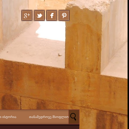
Ი ᲘᲡᲢᲝᲠᲘᲐ
ᲗᲐᲜᲐᲛᲔᲓᲠᲝᲕᲔ ᲛᲡᲝᲤᲚᲘᲝ