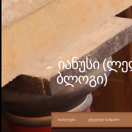
იანუსი (ლ
ბლოგი)
ᲡᲘᲐᲮᲚᲔᲔᲑᲘ
ᲣᲫᲕᲔᲚᲔᲡᲘ ᲡᲐᲛᲧᲐᲠᲝ