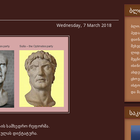
ᲑᲚᲝ
Wednesday, 7 March 2018
ბლოგ
პედა
დაინ
შეხვ
ლიდე
მეცნ
ისინ
ახდე
ცხოვ
ისტო
და მ
ᲡᲐ
სის სამხედრო რეფორმა.
ულას დიქტატურა.