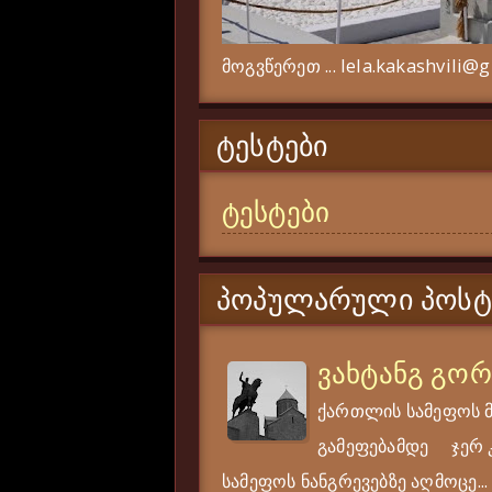
მოგვწერეთ ... lela.kakashvili@
ᲢᲔᲡᲢᲔᲑᲘ
ტესტები
ᲞᲝᲞᲣᲚᲐᲠᲣᲚᲘ ᲞᲝᲡᲢ
ვახტანგ გო
ქართლის სამეფოს 
გამეფებამდე ჯერ კი
სამეფოს ნანგრევებზე აღმოცე...