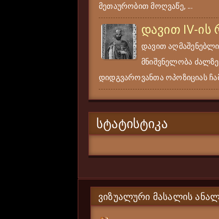
მეთაურობით მოღვაწე, ...
დავით IV-ის
დავით აღმაშენებლი
მნიშვნელობა ძალზე
დიდგვაროვანთა ოპოზიციას ჩამ
ᲡᲢᲐᲢᲘᲡᲢᲘᲙᲐ
ᲕᲘᲖᲣᲐᲚᲣᲠᲘ ᲛᲐᲡᲐᲚᲘᲡ ᲐᲜᲐᲚ