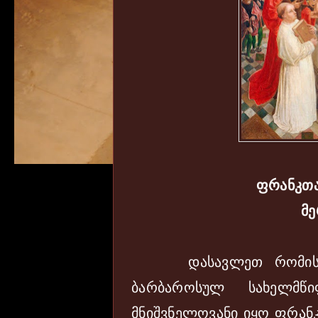
ფრანკთა
მე
დასავლეთ რომის იმპ
ბარბაროსულ სახელმწი
მნიშვნელოვანი იყო ფრანკ