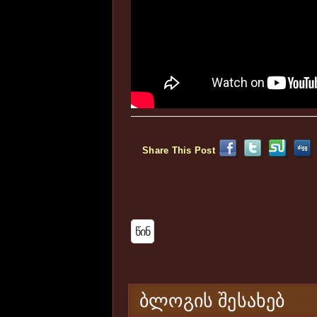
Share This Post
Წინ
ᲑᲚᲝᲒᲘᲡ ᲨᲔᲡᲐᲮᲔᲑ