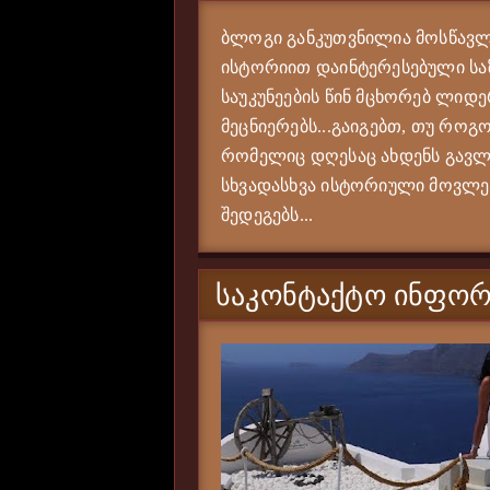
ბლოგი განკუთვნილია მოსწავლე
ისტორიით დაინტერესებული საზ
საუკუნეების წინ მცხორებ ლიდე
მეცნიერებს...გაიგებთ, თუ როგო
რომელიც დღესაც ახდენს გავლე
სხვადასხვა ისტორიული მოვლენი
შედეგებს...
ᲡᲐᲙᲝᲜᲢᲐᲥᲢᲝ ᲘᲜᲤᲝᲠ