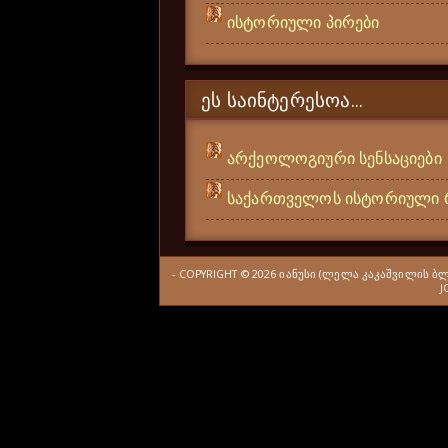
ისტორიული პირები
ᲔᲡ ᲡᲐᲘᲜᲢᲔᲠᲔᲡᲝᲐ...
არქეოლოგიური სენსაციები
საქართველოს ისტორიული 
- COPYRIGHT ©
2026
ᲘᲐᲜᲣᲡᲘ (ᲚᲔᲚᲐ ᲙᲐᲙᲐᲨᲕᲘᲚᲘᲡ Ბ
J