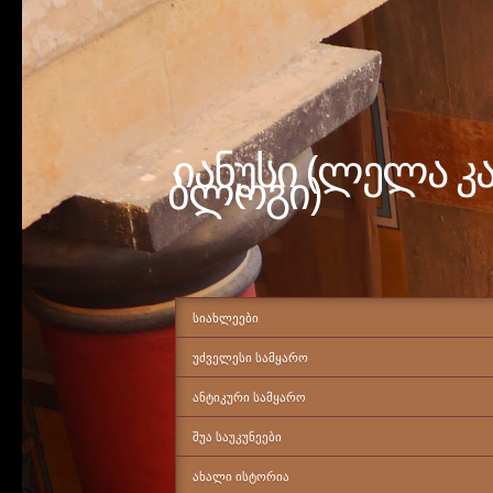
იანუსი (ლელა კ
ბლოგი)
ᲡᲘᲐᲮᲚᲔᲔᲑᲘ
ᲣᲫᲕᲔᲚᲔᲡᲘ ᲡᲐᲛᲧᲐᲠᲝ
ᲐᲜᲢᲘᲙᲣᲠᲘ ᲡᲐᲛᲧᲐᲠᲝ
ᲨᲣᲐ ᲡᲐᲣᲙᲣᲜᲔᲔᲑᲘ
ᲐᲮᲐᲚᲘ ᲘᲡᲢᲝᲠᲘᲐ