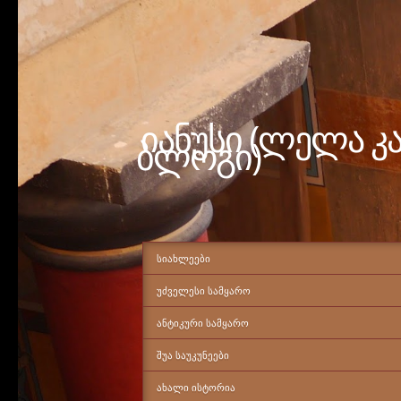
იანუსი (ლელა კ
ბლოგი)
ᲡᲘᲐᲮᲚᲔᲔᲑᲘ
ᲣᲫᲕᲔᲚᲔᲡᲘ ᲡᲐᲛᲧᲐᲠᲝ
ᲐᲜᲢᲘᲙᲣᲠᲘ ᲡᲐᲛᲧᲐᲠᲝ
ᲨᲣᲐ ᲡᲐᲣᲙᲣᲜᲔᲔᲑᲘ
ᲐᲮᲐᲚᲘ ᲘᲡᲢᲝᲠᲘᲐ