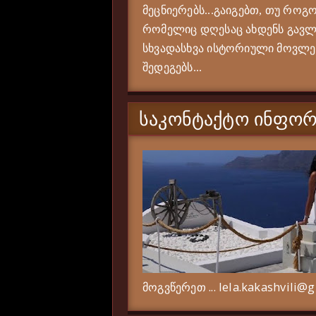
მეცნიერებს...გაიგებთ, თუ როგო
რომელიც დღესაც ახდენს გავლე
სხვადასხვა ისტორიული მოვლენი
შედეგებს...
ᲡᲐᲙᲝᲜᲢᲐᲥᲢᲝ ᲘᲜᲤᲝᲠ
მოგვწერეთ ... lela.kakashvili@