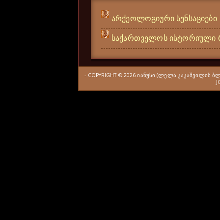
არქეოლოგიური სენსაციები
საქართველოს ისტორიული 
- COPYRIGHT ©
2026
ᲘᲐᲜᲣᲡᲘ (ᲚᲔᲚᲐ ᲙᲐᲙᲐᲨᲕᲘᲚᲘᲡ Ბ
J