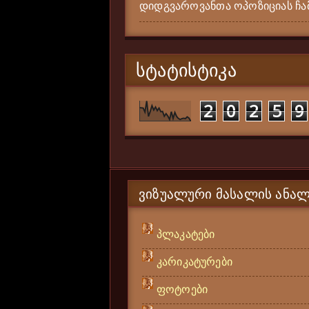
დიდგვაროვანთა ოპოზიციას ჩამ
ᲡᲢᲐᲢᲘᲡᲢᲘᲙᲐ
2
0
2
5
9
ᲕᲘᲖᲣᲐᲚᲣᲠᲘ ᲛᲐᲡᲐᲚᲘᲡ ᲐᲜᲐᲚ
პლაკატები
კარიკატურები
ფოტოები