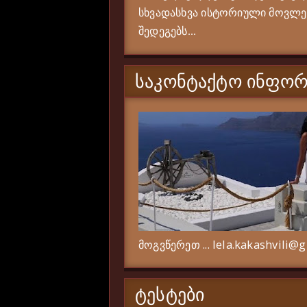
სხვადასხვა ისტორიული მოვლენი
შედეგებს...
ᲡᲐᲙᲝᲜᲢᲐᲥᲢᲝ ᲘᲜᲤᲝᲠ
მოგვწერეთ ... lela.kakashvili@
ᲢᲔᲡᲢᲔᲑᲘ