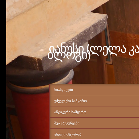
იანუსი (ლელა კ
ბლოგი)
ᲡᲘᲐᲮᲚᲔᲔᲑᲘ
ᲣᲫᲕᲔᲚᲔᲡᲘ ᲡᲐᲛᲧᲐᲠᲝ
ᲐᲜᲢᲘᲙᲣᲠᲘ ᲡᲐᲛᲧᲐᲠᲝ
ᲨᲣᲐ ᲡᲐᲣᲙᲣᲜᲔᲔᲑᲘ
ᲐᲮᲐᲚᲘ ᲘᲡᲢᲝᲠᲘᲐ