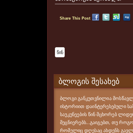
Share This Post
Წინ
ᲑᲚᲝᲒᲘᲡ ᲨᲔᲡᲐᲮᲔᲑ
ბლოგი განკუთვნილია მოსწავლე
ისტორიით დაინტერესებული საზ
საუკუნეების წინ მცხორებ ლიდე
მეცნიერებს...გაიგებთ, თუ როგო
რომელიც დღესაც ახდენს გავლე