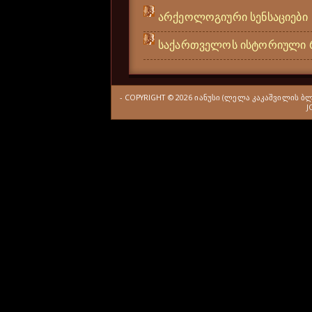
არქეოლოგიური სენსაციები
საქართველოს ისტორიული 
- COPYRIGHT ©
2026
ᲘᲐᲜᲣᲡᲘ (ᲚᲔᲚᲐ ᲙᲐᲙᲐᲨᲕᲘᲚᲘᲡ Ბ
J