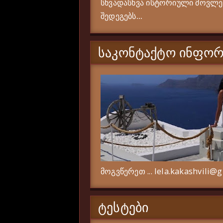
სხვადასხვა ისტორიული მოვლენი
შედეგებს...
ᲡᲐᲙᲝᲜᲢᲐᲥᲢᲝ ᲘᲜᲤᲝᲠ
მოგვწერეთ ... lela.kakashvili@
ᲢᲔᲡᲢᲔᲑᲘ