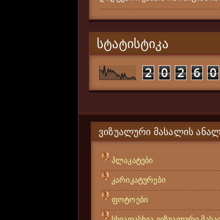
ᲡᲢᲐᲢᲘᲡᲢᲘᲙᲐ
2
0
2
6
0
ᲕᲘᲖᲣᲐᲚᲣᲠᲘ ᲛᲐᲡᲐᲚᲘᲡ ᲐᲜᲐᲚ
პლაკატები
კარიკატურები
ფოტოები
სხვადასხვა ვიზუალური მას