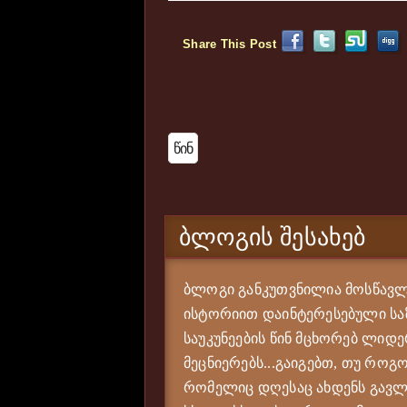
Share This Post
Წინ
ᲑᲚᲝᲒᲘᲡ ᲨᲔᲡᲐᲮᲔᲑ
ბლოგი განკუთვნილია მოსწავლე
ისტორიით დაინტერესებული საზ
საუკუნეების წინ მცხორებ ლიდე
მეცნიერებს...გაიგებთ, თუ როგო
რომელიც დღესაც ახდენს გავლე