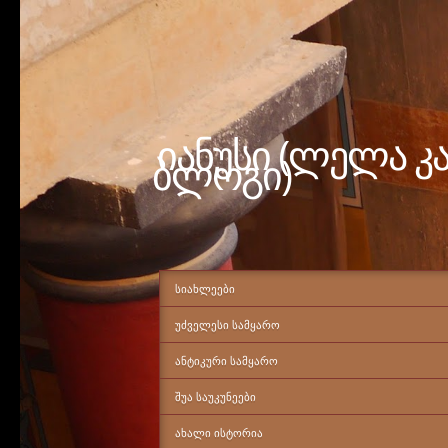
იანუსი (ლელა კ
ბლოგი)
ᲡᲘᲐᲮᲚᲔᲔᲑᲘ
ᲣᲫᲕᲔᲚᲔᲡᲘ ᲡᲐᲛᲧᲐᲠᲝ
ᲐᲜᲢᲘᲙᲣᲠᲘ ᲡᲐᲛᲧᲐᲠᲝ
ᲨᲣᲐ ᲡᲐᲣᲙᲣᲜᲔᲔᲑᲘ
ᲐᲮᲐᲚᲘ ᲘᲡᲢᲝᲠᲘᲐ